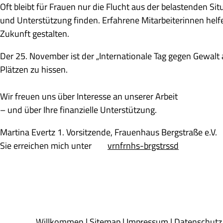
Oft bleibt für Frauen nur die Flucht aus der belastenden Si
und Unterstützung finden. Erfahrene Mitarbeiterinnen helfen
Zukunft gestalten.
Der 25. November ist der „Internationale Tag gegen Gewalt a
Plätzen zu hissen.
Wir freuen uns über Interesse an unserer Arbeit
– und über Ihre finanzielle Unterstützung.
Martina Evertz 1. Vorsitzende, Frauenhaus Bergstraße e.V.
Sie erreichen mich unter
v
r
n
fr
nh
s-b
rgstr
ss
d
Willkommen
|
Sitemap
|
Impressum
|
Datenschutz